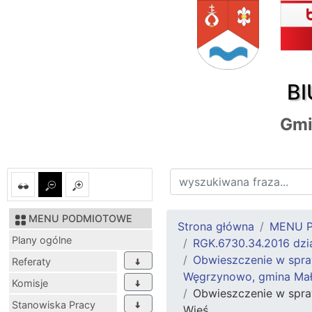
BI
Gmi
MENU PODMIOTOWE
Strona główna
MENU 
Plany ogólne
RGK.6730.34.2016 dzi
Obwieszczenie w spraw
Referaty
Węgrzynowo, gmina Mał
Komisje
Obwieszczenie w spra
Stanowiska Pracy
Wieś