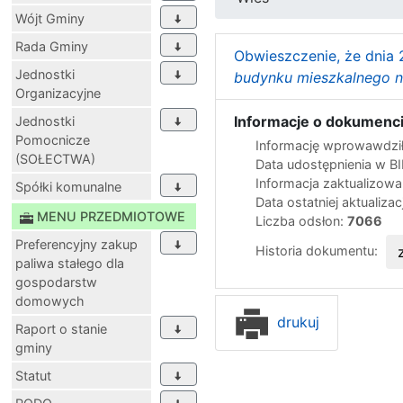
Wójt Gminy
Rada Gminy
Obwieszczenie, że dnia 
Jednostki
budynku mieszkalnego na
Organizacyjne
Informacje o dokumenci
Jednostki
Pomocnicze
Informację wprowawdził
(SOŁECTWA)
Data udostępnienia w B
Informacja zaktualizow
Spółki komunalne
Data ostatniej aktualizac
MENU PRZEDMIOTOWE
Liczba odsłon:
7066
Preferencyjny zakup
Historia dokumentu:
paliwa stałego dla
gospodarstw
domowych
drukuj
Raport o stanie
gminy
Statut