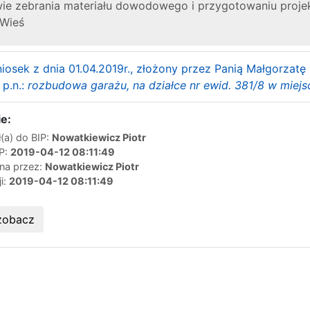
e zebrania materiału dowodowego i przygotowaniu projektu
 Wieś
iosek z dnia 01.04.2019r., złożony przez Panią Małgorzatę
 p.n.:
rozbudowa garażu, na działce nr ewid. 381/8 w miej
e:
(a) do BIP:
Nowatkiewicz Piotr
IP:
2019-04-12 08:11:49
ana przez:
Nowatkiewicz Piotr
ji:
2019-04-12 08:11:49
zobacz