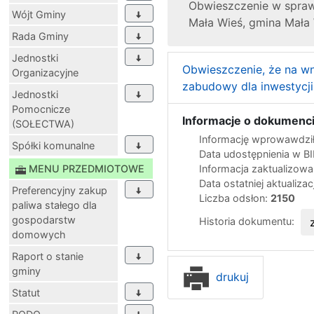
Obwieszczenie w sprawi
Wójt Gminy
Mała Wieś, gmina Mała
Rada Gminy
Jednostki
Obwieszczenie, że na wn
Organizacyjne
zabudowy dla inwestycji
Jednostki
Pomocnicze
Informacje o dokumenci
(SOŁECTWA)
Informację wprowawdził
Spółki komunalne
Data udostępnienia w B
MENU PRZEDMIOTOWE
Informacja zaktualizow
Data ostatniej aktualizac
Preferencyjny zakup
Liczba odsłon:
2150
paliwa stałego dla
gospodarstw
Historia dokumentu:
domowych
Raport o stanie
gminy
drukuj
Statut