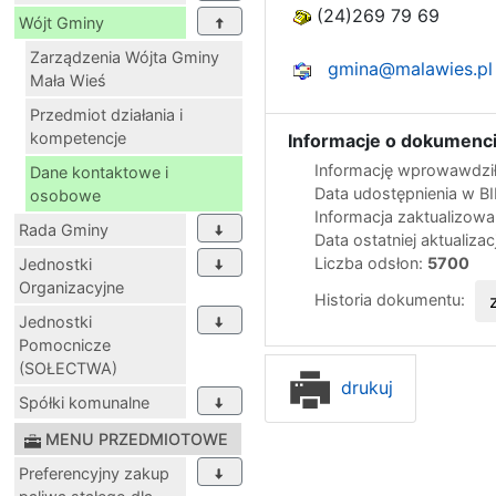
(24)269 79 69
Wójt Gminy
Zarządzenia Wójta Gminy
gmina@malawies.pl
Mała Wieś
Przedmiot działania i
kompetencje
Informacje o dokumenci
Informację wprowawdził
Dane kontaktowe i
Data udostępnienia w B
osobowe
Informacja zaktualizow
Rada Gminy
Data ostatniej aktualizac
Liczba odsłon:
5700
Jednostki
Organizacyjne
Historia dokumentu:
Jednostki
Pomocnicze
(SOŁECTWA)
drukuj
Spółki komunalne
MENU PRZEDMIOTOWE
Preferencyjny zakup