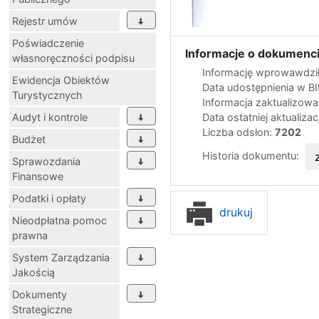
Rejestr umów
Poświadczenie
Informacje o dokumenci
własnoręczności podpisu
Informację wprowawdził
Ewidencja Obiektów
Data udostępnienia w B
Turystycznych
Informacja zaktualizow
Audyt i kontrole
Data ostatniej aktualizac
Liczba odsłon:
7202
Budżet
Historia dokumentu:
Sprawozdania
Finansowe
Podatki i opłaty
drukuj
Nieodpłatna pomoc
prawna
System Zarządzania
Jakością
Dokumenty
Strategiczne