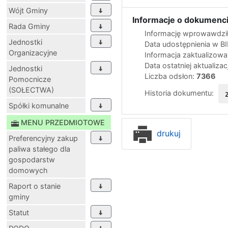
Wójt Gminy
Informacje o dokumenci
Rada Gminy
Informację wprowawdził
Jednostki
Data udostępnienia w B
Organizacyjne
Informacja zaktualizow
Data ostatniej aktualizac
Jednostki
Liczba odsłon:
7366
Pomocnicze
(SOŁECTWA)
Historia dokumentu:
Spółki komunalne
MENU PRZEDMIOTOWE
drukuj
Preferencyjny zakup
paliwa stałego dla
gospodarstw
domowych
Raport o stanie
gminy
Statut