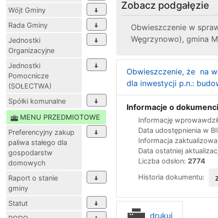
Zobacz podgałęzie
Wójt Gminy
Rada Gminy
Obwieszczenie w spraw
Węgrzynowo), gmina M
Jednostki
Organizacyjne
Jednostki
Obwieszczenie, że na wn
Pomocnicze
dla inwestycji p.n.: bu
(SOŁECTWA)
Spółki komunalne
Informacje o dokumenci
MENU PRZEDMIOTOWE
Informację wprowawdził
Data udostępnienia w B
Preferencyjny zakup
Informacja zaktualizow
paliwa stałego dla
Data ostatniej aktualizac
gospodarstw
Liczba odsłon:
2774
domowych
Historia dokumentu:
Raport o stanie
gminy
Statut
drukuj