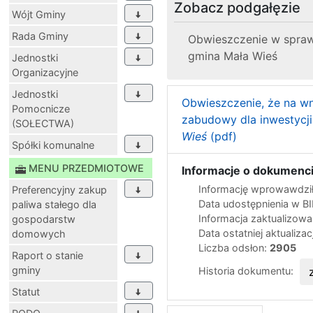
Zobacz podgałęzie
Wójt Gminy
Rada Gminy
Obwieszczenie w sprawi
gmina Mała Wieś
Jednostki
Organizacyjne
Jednostki
Obwieszczenie, że na wn
Pomocnicze
zabudowy dla inwestycji
(SOŁECTWA)
Wieś
(pdf)
Spółki komunalne
MENU PRZEDMIOTOWE
Informacje o dokumenci
Informację wprowawdził
Preferencyjny zakup
Data udostępnienia w B
paliwa stałego dla
Informacja zaktualizow
gospodarstw
Data ostatniej aktualizac
domowych
Liczba odsłon:
2905
Raport o stanie
gminy
Historia dokumentu:
Statut