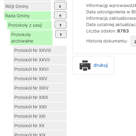
Informację wprowawdził
Wójt Gminy
Data udostępnienia w B
Rada Gminy
Informacja zaktualizow
Data ostatniej aktualizac
Protokoły z sesji
Liczba odsłon:
8783
Protokoły
Historia dokumentu:
archiwalne
Protokół Nr XXVIII
Protokół Nr XXVII
drukuj
Protokół Nr XXVI
Protokół Nr XXV
Protokół Nr XXIV
Protokół Nr XXIII
Protokół Nr XXII
Protokół Nr XXI
Protokół Nr XX
Protokół Nr XIX