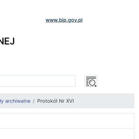
www.bip.gov.pl
NEJ
ły archiwalne
Protokół Nr XVI