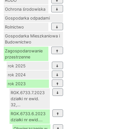
RODO
Ochrona środowiska
Gospodarka odpadami
Rolnictwo
Gospodarka Mieszkaniowa i
Budownictwo
Zagospodarowanie
przestrzenne
rok 2025
rok 2024
rok 2023
RGK.6733.7.2023
działki nr ewid.
32,...
RGK.6733.6.2023
działki nr ewid....
Obwieszczenie w