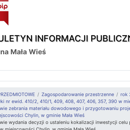
ULETYN INFORMACJI PUBLICZ
na Mała Wieś
PRZEDMIOTOWE
Zagospodarowanie przestrzenne
rok
ki nr ewid. 410/2, 410/1, 409, 408, 407, 406, 357, 390 w m
ie zebrania materiału dowodowego i przygotowaniu projektu
ejscowości Chylin, w gminie Mała Wieś
e wydania decyzji o ustaleniu kokalizacji inwestycji celu p
 w miejscowości Chylin, w gminie Mała Wieś