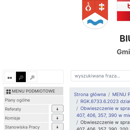
BI
Gmi
MENU PODMIOTOWE
Strona główna
MENU 
Plany ogólne
RGK.6733.6.2023 dział
Obwieszczenie w spraw
Referaty
407, 406, 357, 390 w mi
Komisje
Obwieszczenie w sprawi
Stanowiska Pracy
407, 406, 357, 390, 200