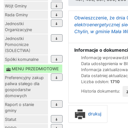
Wójt Gminy
Rada Gminy
Obwieszczenie, że dnia 0
Jednostki
elektroenergetycznej sie
Organizacyjne
Chylin, w gminie Mała W
Jednostki
Pomocnicze
Informacje o dokumenci
(SOŁECTWA)
Informację wprowawdził
Spółki komunalne
Data udostępnienia w B
MENU PRZEDMIOTOWE
Informacja zaktualizow
Data ostatniej aktualizac
Preferencyjny zakup
Liczba odsłon:
1710
paliwa stałego dla
gospodarstw
Historia dokumentu:
domowych
Raport o stanie
gminy
drukuj
Statut