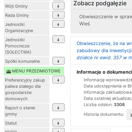
Zobacz podgałęzie
Wójt Gminy
Rada Gminy
Obwieszczenie w spraw
Wieś
Jednostki
Organizacyjne
Jednostki
Obwieszczenie, że na wn
Pomocnicze
zabudowy dla inwestycji
(SOŁECTWA)
działce nr ewid. 357 w 
Spółki komunalne
MENU PRZEDMIOTOWE
Informacje o dokumenci
Informację wprowawdził
Preferencyjny zakup
Data udostępnienia w B
paliwa stałego dla
Informacja zaktualizow
gospodarstw
Data ostatniej aktualizac
domowych
Liczba odsłon:
3308
Raport o stanie
gminy
Historia dokumentu:
Statut