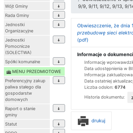
9/9, 9/11, 9/12, 9/13, 9
Wójt Gminy
Rada Gminy
Jednostki
Obwieszczenie, że dnia 1
Organizacyjne
przebudowę sieci elektr
(pdf)
Jednostki
Pomocnicze
(SOŁECTWA)
Informacje o dokumenci
Spółki komunalne
Informację wprowawdził
Data udostępnienia w B
MENU PRZEDMIOTOWE
Informacja zaktualizow
Preferencyjny zakup
Data ostatniej aktualizac
paliwa stałego dla
Liczba odsłon:
6774
gospodarstw
Historia dokumentu:
domowych
Raport o stanie
gminy
drukuj
Statut