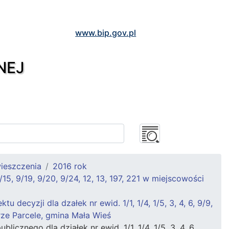
www.bip.gov.pl
NEJ
ieszczenia
2016 rok
 9/15, 9/19, 9/20, 9/24, 12, 13, 197, 221 w miejscowości
ecyzji dla dzałek nr ewid. 1/1, 1/4, 1/5, 3, 4, 6, 9/9,
órze Parcele, gmina Mała Wieś
icznego dla działek nr ewid. 1/1, 1/4, 1/5, 3, 4, 6,