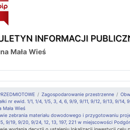
ULETYN INFORMACJI PUBLICZ
na Mała Wieś
PRZEDMIOTOWE
Zagospodarowanie przestrzenne
Obw
i nr ewid. 1/1, 1/4, 1/5, 3, 4, 6, 9/9, 9/11, 9/12, 9/13, 9/14,
a Mała Wieś
e zebrania materiału dowodowego i przygotowaniu projektu d
9/15, 9/19, 9/20, 9/24, 12, 13, 197, 221 w miejscowości Podg
 wydania decyzji o ustaleniu lokalizacji inwestycji celu publ