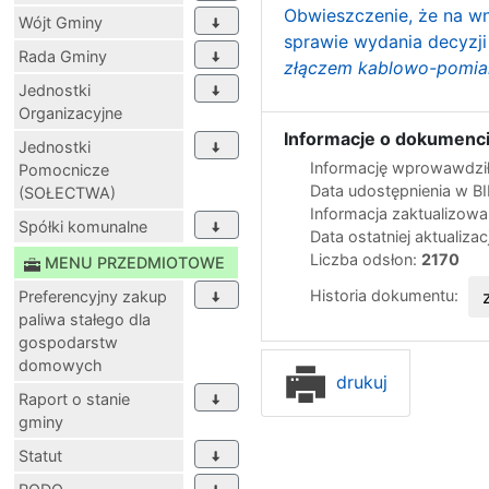
Obwieszczenie, że na wn
Wójt Gminy
sprawie wydania decyzji o
Rada Gminy
złączem kablowo-pomiaro
Jednostki
Organizacyjne
Informacje o dokumenci
Jednostki
Informację wprowawdził
Pomocnicze
Data udostępnienia w B
(SOŁECTWA)
Informacja zaktualizow
Spółki komunalne
Data ostatniej aktualizac
Liczba odsłon:
2170
MENU PRZEDMIOTOWE
Historia dokumentu:
Preferencyjny zakup
paliwa stałego dla
gospodarstw
domowych
drukuj
Raport o stanie
gminy
Statut