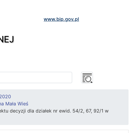
www.bip.gov.pl
NEJ
 2020
na Mała Wieś
u decyzji dla działek nr ewid. 54/2, 67, 92/1 w