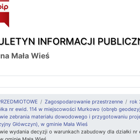
ULETYN INFORMACJI PUBLICZ
na Mała Wieś
PRZEDMIOTOWE
Zagospodarowanie przestrzenne
rok
ałka nr ewid. 114 w miejscowości Murkowo (obręb geodezy
ie zebrania materiału dowodowego i przygotowaniu projekt
yjny Główczyn), w gminie Mała Wieś
wie wydania decyzji o warunkach zabudowy dla działki nr
w gminie Mała Wieś