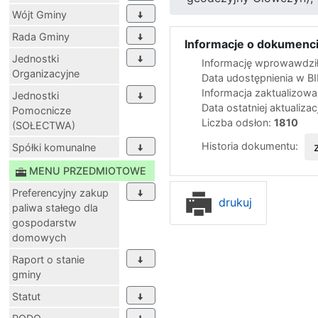
Wójt Gminy
Rada Gminy
Informacje o dokumenci
Jednostki
Informację wprowawdził
Organizacyjne
Data udostępnienia w B
Informacja zaktualizow
Jednostki
Data ostatniej aktualizac
Pomocnicze
Liczba odsłon:
1810
(SOŁECTWA)
Historia dokumentu:
Spółki komunalne
MENU PRZEDMIOTOWE
Preferencyjny zakup
drukuj
paliwa stałego dla
gospodarstw
domowych
Raport o stanie
gminy
Statut