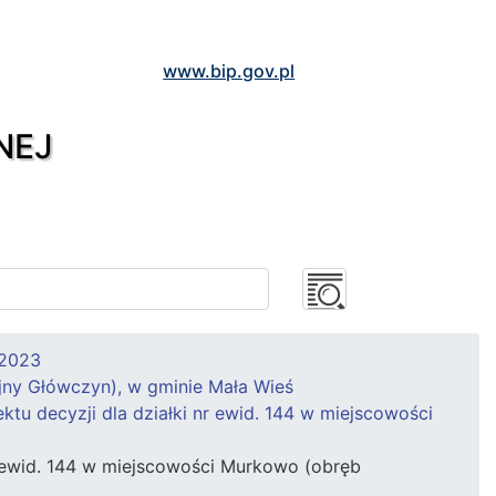
www.bip.gov.pl
NEJ
 2023
jny Główczyn), w gminie Mała Wieś
u decyzji dla działki nr ewid. 144 w miejscowości
 ewid. 144 w miejscowości Murkowo (obręb