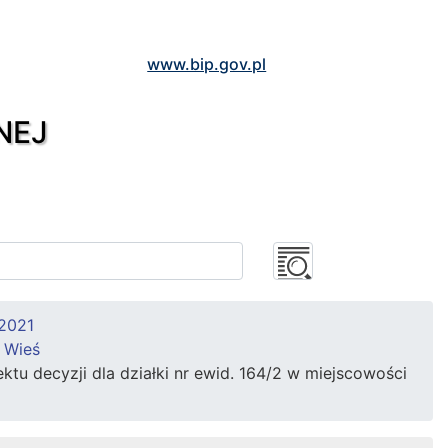
www.bip.gov.pl
NEJ
 2021
 Wieś
u decyzji dla działki nr ewid. 164/2 w miejscowości