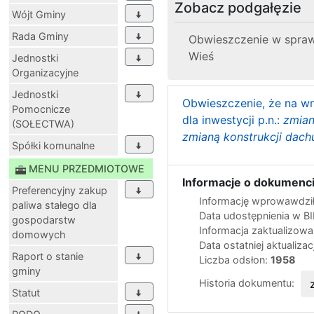
Zobacz podgałęzie
Wójt Gminy
Rada Gminy
Obwieszczenie w sprawi
Wieś
Jednostki
Organizacyjne
Jednostki
Obwieszczenie, że na wn
Pomocnicze
dla inwestycji p.n.:
zmian
(SOŁECTWA)
zmianą konstrukcji dach
Spółki komunalne
MENU PRZEDMIOTOWE
Informacje o dokumenci
Preferencyjny zakup
Informację wprowawdził
paliwa stałego dla
Data udostępnienia w B
gospodarstw
Informacja zaktualizow
domowych
Data ostatniej aktualizac
Raport o stanie
Liczba odsłon:
1958
gminy
Historia dokumentu:
Statut