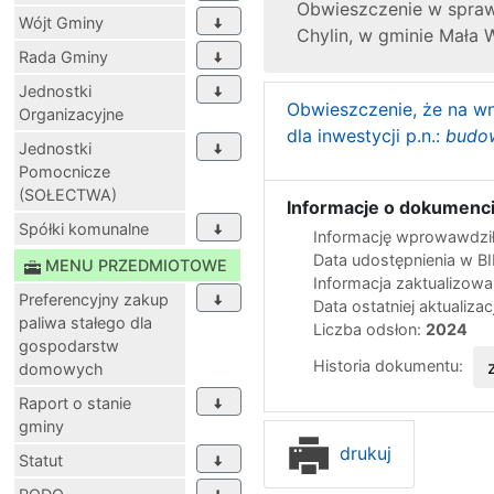
Obwieszczenie w sprawi
Wójt Gminy
Chylin, w gminie Mała 
Rada Gminy
Jednostki
Obwieszczenie, że na wn
Organizacyjne
dla inwestycji p.n.:
budow
Jednostki
Pomocnicze
(SOŁECTWA)
Informacje o dokumenci
Spółki komunalne
Informację wprowawdził
Data udostępnienia w B
MENU PRZEDMIOTOWE
Informacja zaktualizow
Preferencyjny zakup
Data ostatniej aktualizac
paliwa stałego dla
Liczba odsłon:
2024
gospodarstw
Historia dokumentu:
domowych
Raport o stanie
gminy
drukuj
Statut