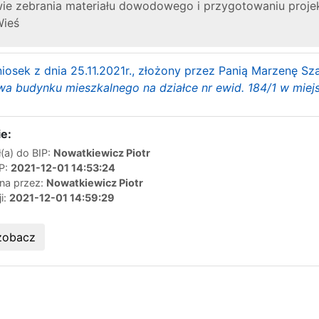
e zebrania materiału dowodowego i przygotowaniu projektu
Wieś
iosek z dnia 25.11.2021r., złożony przez Panią Marzenę S
a budynku mieszkalnego na działce nr ewid. 184/1 w miej
e:
(a) do BIP:
Nowatkiewicz Piotr
IP:
2021-12-01 14:53:24
ana przez:
Nowatkiewicz Piotr
ji:
2021-12-01 14:59:29
zobacz