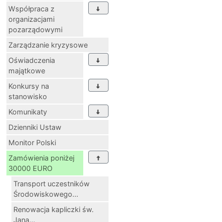
Współpraca z
organizacjami
pozarządowymi
Zarządzanie kryzysowe
Oświadczenia
majątkowe
Konkursy na
stanowisko
Komunikaty
Dzienniki Ustaw
Monitor Polski
Zamówienia poniżej
30000 EURO
Transport uczestników
Środowiskowego...
Renowacja kapliczki św.
Jana...