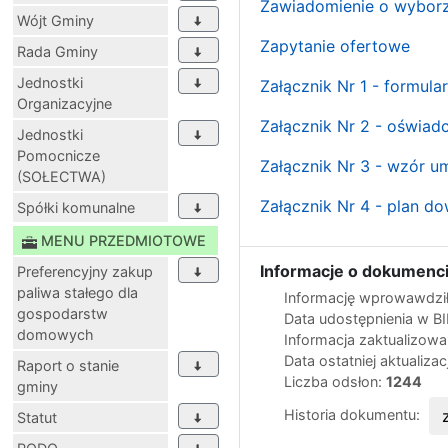
Zawiadomienie o wyborze
Wójt Gminy
Zapytanie ofertowe
Rada Gminy
Jednostki
Załącznik Nr 1 - formula
Organizacyjne
Załącznik Nr 2 - oświa
Jednostki
Pomocnicze
Załącznik Nr 3 - wzór 
(SOŁECTWA)
Załącznik Nr 4 - plan 
Spółki komunalne
MENU PRZEDMIOTOWE
Informacje o dokumenci
Preferencyjny zakup
paliwa stałego dla
Informację wprowawdził
gospodarstw
Data udostępnienia w B
domowych
Informacja zaktualizow
Data ostatniej aktualizac
Raport o stanie
Liczba odsłon:
1244
gminy
Historia dokumentu:
Statut