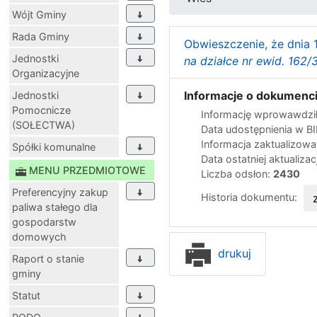
Wójt Gminy
Rada Gminy
Obwieszczenie, że dnia 
Jednostki
na działce nr ewid. 162
Organizacyjne
Informacje o dokumenci
Jednostki
Pomocnicze
Informację wprowawdził
(SOŁECTWA)
Data udostępnienia w B
Informacja zaktualizow
Spółki komunalne
Data ostatniej aktualizac
MENU PRZEDMIOTOWE
Liczba odsłon:
2430
Preferencyjny zakup
Historia dokumentu:
paliwa stałego dla
gospodarstw
domowych
drukuj
Raport o stanie
gminy
Statut