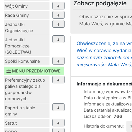
Zobacz podgałęzie
Wójt Gminy
Rada Gminy
Obwieszczenie w sprawie
Mała Wieś, w gminie M
Jednostki
Organizacyjne
Jednostki
Obwieszczenie, że na wn
Pomocnicze
Wieś w sprawie wydania d
(SOŁECTWA)
naziemnym zbiornikiem o
Spółki komunalne
miejscowości Mała Wieś,
MENU PRZEDMIOTOWE
Preferencyjny zakup
Informacje o dokumenci
paliwa stałego dla
Informację wprowawdził
gospodarstw
Data udostępnienia w B
domowych
Informacja zaktualizow
Raport o stanie
Data ostatniej aktualizac
gminy
Liczba odsłon:
766
Statut
Historia dokumentu: