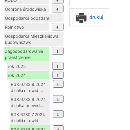
RODO
Ochrona środowiska
drukuj
Gospodarka odpadami
Rolnictwo
Gospodarka Mieszkaniowa i
Budownictwo
Zagospodarowanie
przestrzenne
rok 2025
rok 2024
RGK.6733.9.2024
działki nr ewid....
RGK.6733.8.2024
działka nr ewid....
RGK.6730.7.2024
działki nr ewid....
RGK.6733.6.2024