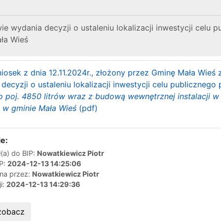
 wydania decyzji o ustaleniu lokalizacji inwestycji celu p
ała Wieś
iosek z dnia 12.11.2024r., złożony przez Gminę Mała Wieś 
ecyzji o ustaleniu lokalizacji inwestycji celu publicznego 
 poj. 4850 litrów wraz z budową wewnętrznej instalacji 
 w gminie Mała Wieś
(pdf)
e:
(a) do BIP:
Nowatkiewicz Piotr
IP:
2024-12-13 14:25:06
ana przez:
Nowatkiewicz Piotr
ji:
2024-12-13 14:29:36
zobacz