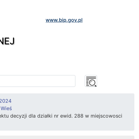
www.bip.gov.pl
NEJ
 2024
 Wieś
tu decyzji dla działki nr ewid. 288 w miejscowosci