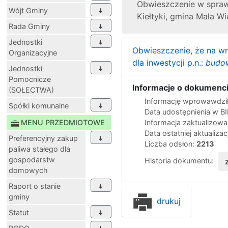
Obwieszczenie w sprawi
Wójt Gminy
Kiełtyki, gmina Mała Wi
Rada Gminy
Jednostki
Obwieszczenie, że na wn
Organizacyjne
dla inwestycji p.n.:
budow
Jednostki
Pomocnicze
Informacje o dokumenci
(SOŁECTWA)
Informację wprowawdził
Spółki komunalne
Data udostępnienia w B
MENU PRZEDMIOTOWE
Informacja zaktualizow
Data ostatniej aktualizac
Preferencyjny zakup
Liczba odsłon:
2213
paliwa stałego dla
gospodarstw
Historia dokumentu:
domowych
Raport o stanie
gminy
drukuj
Statut