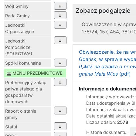
Wójt Gminy
Zobacz podgałęzie
Rada Gminy
Obwieszczenie w sprawie
Jednostki
176/24, 157, 454, 381/1
Organizacyjne
Jednostki
Pomocnicze
Obwieszczenie, że na wn
(SOŁECTWA)
Gdańsk, w sprawie wydani
Spółki komunalne
0,4kV, na działka o nr e
MENU PRZEDMIOTOWE
gmina Mała Wieś
(pdf)
Preferencyjny zakup
Informacje o dokumenci
paliwa stałego dla
gospodarstw
Informację wprowawdził
domowych
Data udostępnienia w B
Informacja zaktualizow
Raport o stanie
Data ostatniej aktualizac
gminy
Liczba odsłon:
2578
Statut
Historia dokumentu: