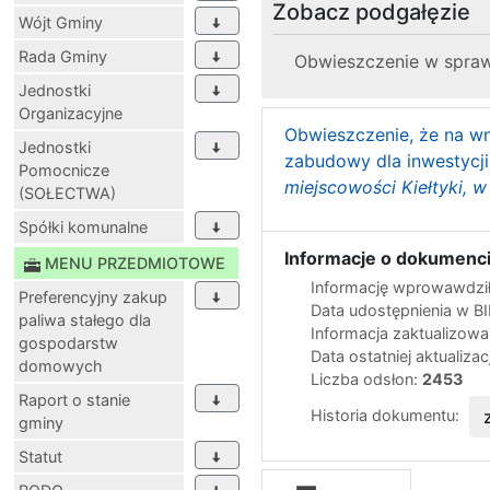
Zobacz podgałęzie
Wójt Gminy
Rada Gminy
Obwieszczenie w sprawi
Jednostki
Organizacyjne
Obwieszczenie, że na wn
Jednostki
zabudowy dla inwestycji
Pomocnicze
miejscowości Kiełtyki, 
(SOŁECTWA)
Spółki komunalne
Informacje o dokumenci
MENU PRZEDMIOTOWE
Informację wprowawdził
Preferencyjny zakup
Data udostępnienia w B
paliwa stałego dla
Informacja zaktualizow
gospodarstw
Data ostatniej aktualizac
domowych
Liczba odsłon:
2453
Raport o stanie
Historia dokumentu:
gminy
Statut