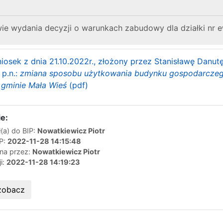
e wydania decyzji o warunkach zabudowy dla działki nr ew
iosek z dnia 21.10.2022r., złożony przez Stanisławę Danut
 p.n.:
zmiana sposobu użytkowania budynku gospodarczego 
w gminie Mała Wieś
(pdf)
e:
(a) do BIP:
Nowatkiewicz Piotr
IP:
2022-11-28 14:15:48
ana przez:
Nowatkiewicz Piotr
ji:
2022-11-28 14:19:23
zobacz