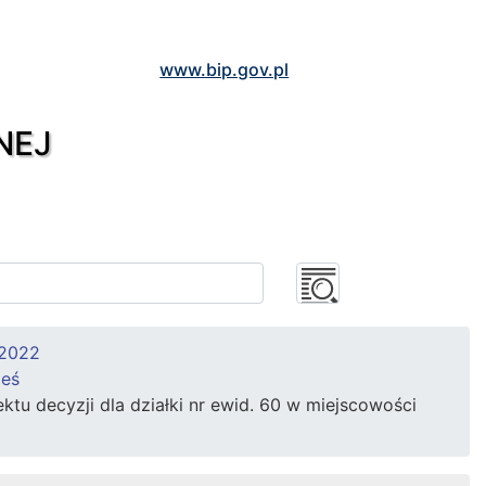
www.bip.gov.pl
NEJ
 2022
ieś
u decyzji dla działki nr ewid. 60 w miejscowości