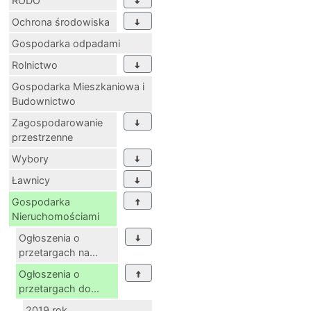
RODO
Ochrona środowiska
Gospodarka odpadami
Rolnictwo
Gospodarka Mieszkaniowa i
Budownictwo
Zagospodarowanie
przestrzenne
Wybory
Ławnicy
Gospodarka
Nieruchomościami
Ogłoszenia o
przetargach na...
Ogłoszenia o
przetargach do...
2019 rok