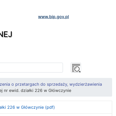
www.bip.gov.pl
NEJ
zenia o przetargach do sprzedaży, wydzierżawienia
j nr ewid. działki 226 w Główczynie
ałki 226 w Główczynie (pdf)