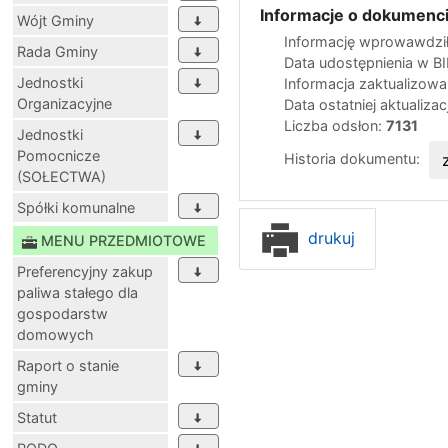
Informacje o dokumenci
Wójt Gminy
Informację wprowawdził
Rada Gminy
Data udostępnienia w B
Jednostki
Informacja zaktualizow
Organizacyjne
Data ostatniej aktualizac
Liczba odsłon:
7131
Jednostki
Pomocnicze
Historia dokumentu:
(SOŁECTWA)
Spółki komunalne
drukuj
MENU PRZEDMIOTOWE
Preferencyjny zakup
paliwa stałego dla
gospodarstw
domowych
Raport o stanie
gminy
Statut